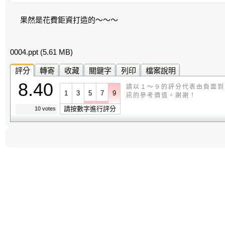
果然是花費鉅資打造的～～～
0004.ppt
(5.61 MB)
評分
轉寄
收藏
關鍵字
列印
檔案說明
8.40
請以１～９的評分代表由負面到
1
3
5
7
9
訊的參考價值。謝謝！
請按數字進行評分
10 votes