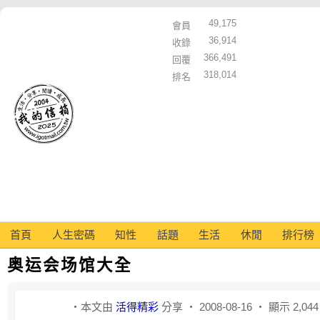
49,175
會員
36,914
收錄
366,491
回覆
318,014
排名
首頁
人生密碼
知性
話題
生活
休閒
排行榜
奥运会场馆大全
‧本文由
活得精彩
分享 ‧ 2008-08-16 ‧ 顯示 2,04