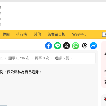
5
4
1
4
休閒
排行榜
其他
訪客留言板
會員中心
11 ‧ 顯示 6,736 次 ‧ 轉寄 0 次 ‧ 短評 5 篇 ‧
例，假公濟私為自己造勢。