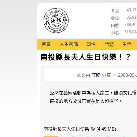
49,17
會員
36,91
收錄
366,49
回覆
318,01
排名
首頁
人生密碼
知性
話題
生活
南投縣長夫人生日快樂！？
‧本文由
叮咚
分享 ‧ 2008-09-
公然在藝術活動中為私人慶生，破壞文化慣
這樣的地方父母官實在是太超過了。
南投縣長夫人生日快樂.flv
(4.49 MB)