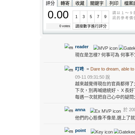
評分
轉寄
收藏
關鍵字
列印
檔案
0.00
請以１～９
1
3
5
7
9
訊的參考價
請按數字進行評分
0 votes
reader
現在是怎樣? 何事可為 何事不
叮咚
=
Dare to dream, able to
09-11 09:31:50 說
越來越覺得現在的官員都得了
下次，別再喊總統好、Ｘ長好
每遇一次就把自己心中的疑問
anna
於 200
他們的心態像不像是,選上了就
point