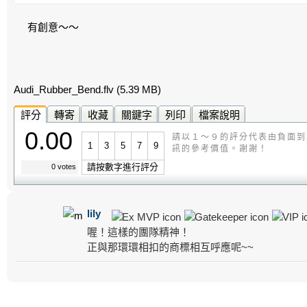
有創意～～
Audi_Rubber_Bend.flv
(5.39 MB)
評分
轉寄
收藏
關鍵字
列印
檔案說明
0.00
請以１～９的評分代表由負面到
1
3
5
7
9
訊的參考價值。謝謝！
請按數字進行評分
0 votes
lily
喔！這樣的團隊精神！
正與那環環相扣的商標相互呼應呢~~