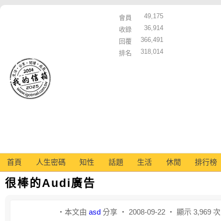
49,175
會員
36,914
收錄
366,491
回覆
318,014
排名
首頁
人生密碼
知性
話題
生活
休閒
排行榜
很棒的Audi廣告
‧本文由
asd
分享 ‧ 2008-09-22 ‧ 顯示 3,969 