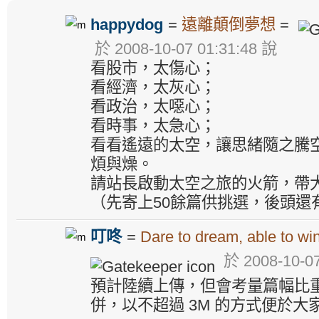
happydog
=
遠離顛倒夢想
=
於 2008-10-07 01:31:48 說
看股市，太傷心；
看經濟，太灰心；
看政治，太噁心；
看時事，太急心；
看看遙遠的太空，讓思緒隨之騰
煩與燥。
請站長啟動太空之旅的火箭，帶
（先寄上50餘篇供挑選，後頭還
叮咚
=
Dare to dream, able to win
於 2008-10-07
預計陸續上傳，但會考量篇幅比
併，以不超過 3M 的方式便於大