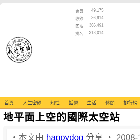
49,175
會員
36,914
收錄
366,491
回覆
318,014
排名
首頁
人生密碼
知性
話題
生活
休閒
排行榜
地平面上空的國際太空站
‧本文由
happydog
分享 ‧ 2008-1