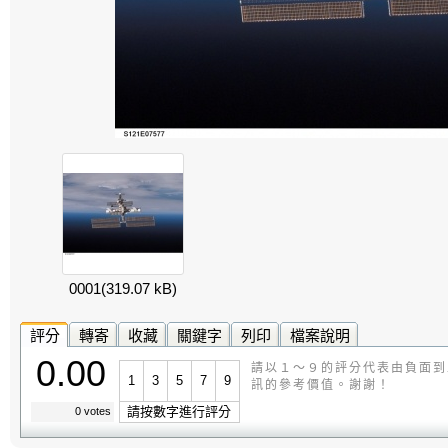
0001
(319.07 kB)
評分
轉寄
收藏
關鍵字
列印
檔案說明
0.00
請以１～９的評分代表由負面到
1
3
5
7
9
訊的參考價值。謝謝！
請按數字進行評分
0 votes