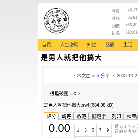
49,17
會員
36,91
收錄
366,49
回覆
318,01
排名
首頁
人生密碼
知性
話題
生活
是男人就把他搞大
‧本文由
asd
分享 ‧ 2008-10-2
很難破關....XD
是男人就把他搞大.swf
(684.88 kB)
評分
轉寄
收藏
關鍵字
列印
檔案
0.00
請以１～９
1
3
5
7
9
訊的參考價