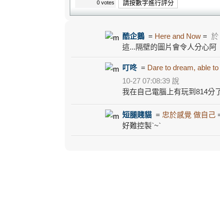
請按數字進行評分
0 votes
酷企鵝
=
Here and Now
=
於 
這...隔壁的圖片會令人分心阿
叮咚
=
Dare to dream, able to
10-27 07:08:39 說
我在自己電腦上有玩到814分了.
短腿賤貓
=
忠於感覺 做自己
好難控製`~`