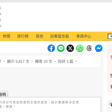
5
4
1
4
休閒
排行榜
其他
訪客留言板
會員中心
7 ‧ 顯示 5,817 次 ‧ 轉寄 10 次 ‧ 短評 3 篇 ‧
說明
的評分代表由負面到正面的感受，統計數據將決定資
值。謝謝！