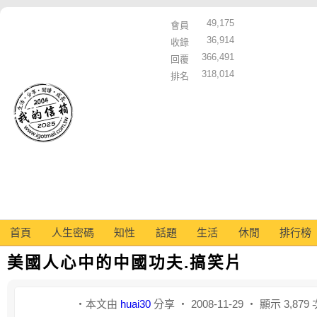
49,175
會員
36,914
收錄
366,491
回覆
318,014
排名
首頁
人生密碼
知性
話題
生活
休閒
排行榜
美國人心中的中國功夫.搞笑片
‧本文由
huai30
分享 ‧ 2008-11-29 ‧ 顯示 3,879