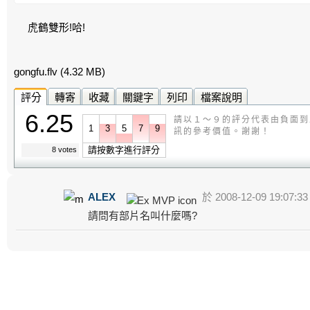
虎鶴雙形!哈!
gongfu.flv
(4.32 MB)
評分
轉寄
收藏
關鍵字
列印
檔案說明
6.25
請以１～９的評分代表由負面到
1
3
5
7
9
訊的參考價值。謝謝！
請按數字進行評分
8 votes
ALEX
於 2008-12-09 19:07:3
請問有部片名叫什麼嗎?