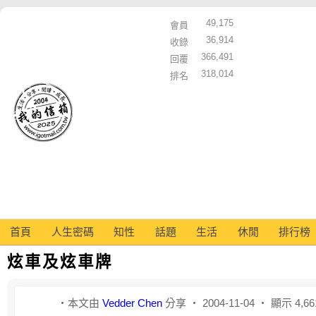
49,175
會員
36,914
收錄
366,491
回覆
318,014
排名
首頁
人生密碼
知性
話題
生活
休閒
排行榜
炫車及炫車牌
‧本文由
Vedder Chen
分享 ‧ 2004-11-04 ‧ 顯示 4,6