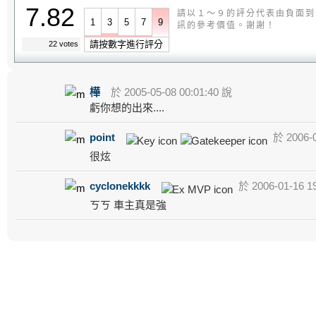
7.82
請以１～９的評分代表由負面到
1
3
5
7
9
訊的參考價值。謝謝！
請按數字進行評分
22 votes
樺
於 2005-05-08 00:01:40 說
虧你想的出來....
point
於 2006-0
很炫
cyclonekkkk
於 2006-01-16 1
ㄎㄎ 車主真是強