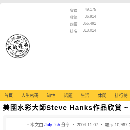
49,175
會員
36,914
收錄
366,491
回覆
318,014
排名
首頁
人生密碼
知性
話題
生活
休閒
排行榜
美國水彩大師Steve Hanks作品欣賞 ~
‧本文由
July fish
分享 ‧ 2004-11-07 ‧ 顯示 10,967