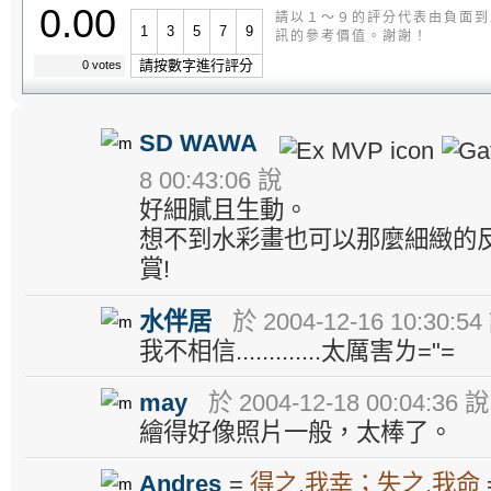
0.00
請以１～９的評分代表由負面到
1
3
5
7
9
訊的參考價值。謝謝！
請按數字進行評分
0 votes
SD WAWA
8 00:43:06 說
好細膩且生動。
想不到水彩畫也可以那麼細緻的
賞!
水伴居
於 2004-12-16 10:30:54
我不相信.............太厲害ㄌ="=
may
於 2004-12-18 00:04:36 說
繪得好像照片一般，太棒了。
Andres
=
得之.我幸；失之.我命