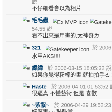
說
不仔細看會以為相片
毛毛蟲
54:55 說
看不出來是用畫的,太神奇ㄌ
321
於 2006-
水甲AKS!!!!
緯緯
於 2006-03-15 18:05:32 說
如果你覺得粉棒的畫,就拍拍手ㄛ!
Haste
於 2006-04-01 01:53:52
很逼真 不懂藝術 但是 喜歡
~紫紫~
於 2006-04-29 19:52:2
好厲害~~ 鼓鼓掌