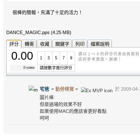
很棒的簡報，充滿了十足的活力！
DANCE_MAGIC.pps
(4.25 MB)
評分
轉寄
收藏
關鍵字
列印
檔案說明
0.00
請以１～９的評分代表由負面到
1
3
5
7
9
訊的參考價值。謝謝！
請按數字進行評分
0 votes
宅爸
=
勤勞樸實
=
於 2009-04-
圖片棒
但是過場的效果不好
如果使用MAC的應該會更好看點
呵呵