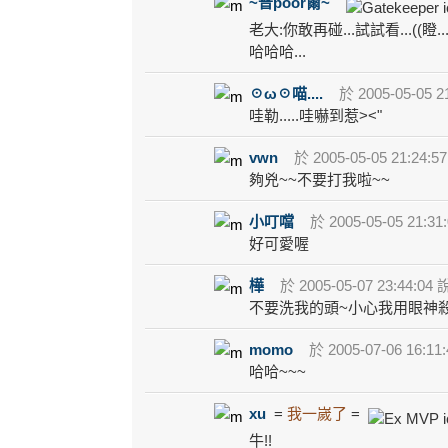
~普poor爾~
老大:你敢再碰...試試看...((瞪...
哈哈哈...
☉ω☉喵....
於 2005-05-05 2
哇勒.....哇嚇到惹><"
vwn
於 2005-05-05 21:24:5
夠兇~~不要打我啦~~
小叮噹
於 2005-05-05 21:31
好可愛喔
樺
於 2005-05-07 23:44:04 
不要洗我的頭~小心我用眼神殺死
momo
於 2005-07-06 16:11
哈哈~~~
xu
=
我一嵗了
=
牛!!