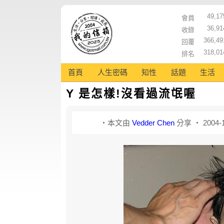
49,17
會員
36,91
收錄
366,49
回覆
318,01
排名
首頁
人生密碼
知性
話題
生活
Y 是怎樣!沒看過流氓喔
‧本文由
Vedder Chen
分享 ‧ 2004-1