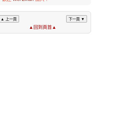
▲ 上一頁
下一頁 ▼
▲回到頁首▲