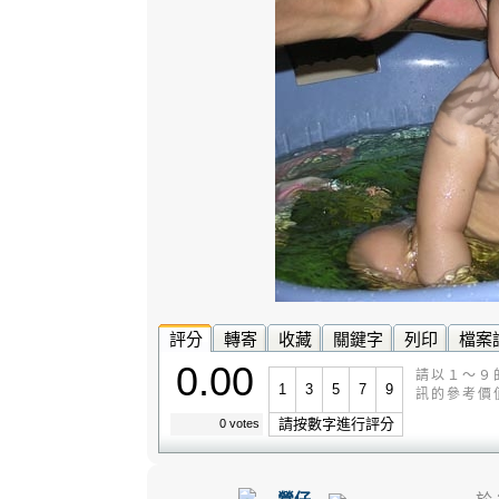
評分
轉寄
收藏
關鍵字
列印
檔案
0.00
請以１～９
1
3
5
7
9
訊的參考價
請按數字進行評分
0 votes