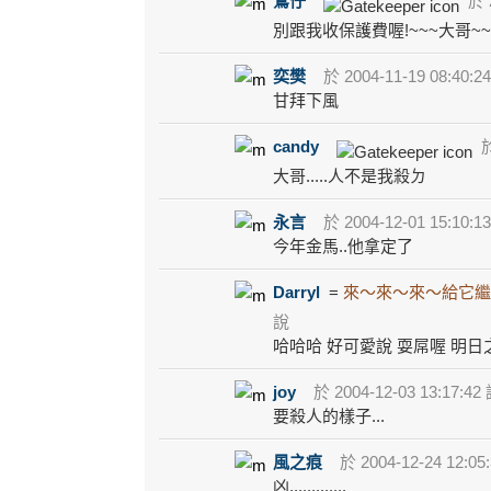
鶯仔
於 2
別跟我收保護費喔!~~~大哥~~~
奕樊
於 2004-11-19 08:40:2
甘拜下風
candy
於
大哥.....人不是我殺ㄉ
永言
於 2004-12-01 15:10:1
今年金馬..他拿定了
Darryl
=
來～來～來～給它繼
說
哈哈哈 好可愛說 耍屌喔 明日
joy
於 2004-12-03 13:17:42
要殺人的樣子...
風之痕
於 2004-12-24 12:05
凶.............