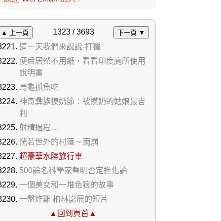
1323 / 3693
▲ 上一頁
下一頁 ▼
這一天我們來說說-打獵
便后居然不用紙，看看印度廁所使用
說明書
烏龜抓魚吃
神奇彝族摸奶節：被摸奶的姑娘最吉
利
射精過程....
恍若世外的村落 ~ 雨崩
超豪華水陸旅行車
500餘名科學家聲明否定進化論
一個美女和一堆色狼的故事
一盤炸雞 柏林影展的短片
▲回到頁首▲