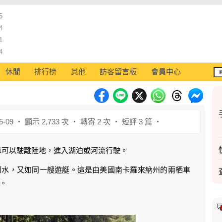
5
4
1
4
休閒
排行榜
其他
訪客留言板
會員中心
5-09 ‧ 顯示 2,733 次 ‧ 轉寄 2 次 ‧ 短評 3 篇 ‧
車可以駛離陸地，進入湖泊或河流行駛。
到水，又如同一艘遊艇。這是由美國南卡羅來納州的兩栖車
。