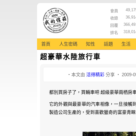
49,17
會員
36,91
收錄
366,49
回覆
318,01
排名
首頁
人生密碼
知性
話題
生活
超豪華水陸旅行車
‧本文由
活得精彩
分享 ‧ 2009-0
都別買房子了，買輛車吧 超級豪華兩栖房
它的外觀與最豪華的汽車相像，一旦接觸
製造公司生產的，受到喜歡獵奇的富豪青睞