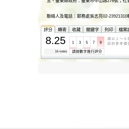
五、臺東縣政府：臺東市中山路276號；社會救
聯絡人及電話：郵務處吳志亮02-23921310轉
評分
轉寄
收藏
關鍵字
列印
檔案
8.25
請以１～９
1
3
5
7
9
訊的參考價
請按數字進行評分
16 votes