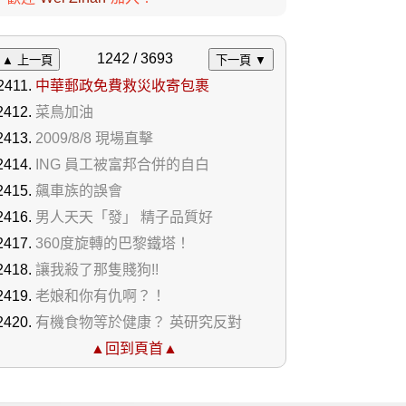
1242 / 3693
▲ 上一頁
下一頁 ▼
中華郵政免費救災收寄包裹
菜鳥加油
2009/8/8 現場直擊
ING 員工被富邦合併的自白
飆車族的誤會
男人天天「發」 精子品質好
360度旋轉的巴黎鐵塔！
讓我殺了那隻賤狗!!
老娘和你有仇啊？！
有機食物等於健康？ 英研究反對
▲回到頁首▲