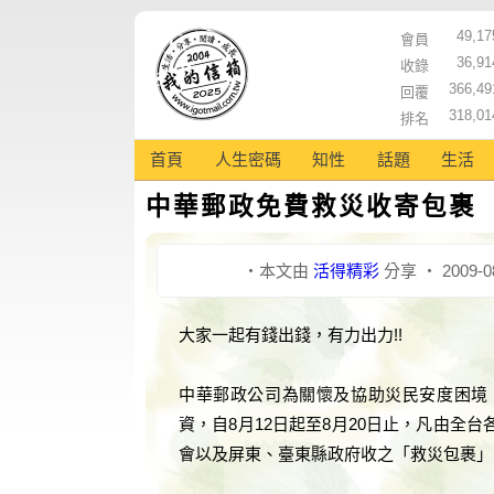
49,17
會員
36,91
收錄
366,49
回覆
318,01
排名
首頁
人生密碼
知性
話題
生活
中華郵政免費救災收寄包裹
‧本文由
活得精彩
分享 ‧ 2009-0
大家一起有錢出錢，有力出力!!
中華郵政公司為關懷及協助災民安度困境
資，自8月12日起至8月20日止，凡由全
會以及屏東、臺東縣政府收之「救災包裹」