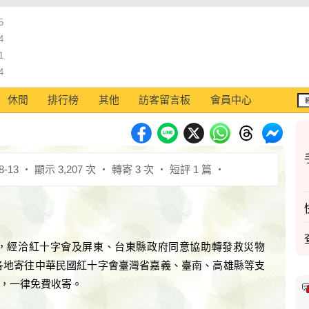
5
4
1
4
休閒
排行榜
其他
訪客留言板
會員中心
8-13 ‧ 顯示 3,207 次 ‧ 轉寄 3 次 ‧ 短評 1 篇 ‧
，經洽紅十字會及屏東、台東縣政府同意協助轉發救災物
台各地寄往中華民國紅十字會臺灣省嘉義、臺南、高雄縣等支
，一律免費收寄。