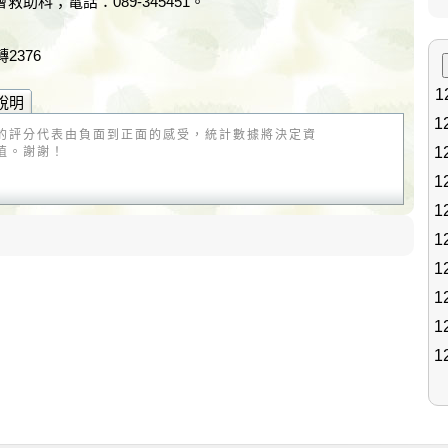
助科；電話：089-345451。
2376
說明
的評分代表由負面到正面的感受，統計數據將決定資
值。謝謝！