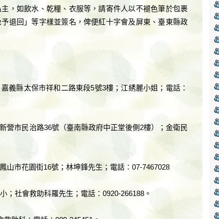
為主，如飲水、乾糧、衣服等，請寄件人以不褪色筆於包裹
免予退回」等字樣並簽名，俾便紅十字會及屏東、臺東縣政
嘉義縣太保市祥和二路東段5號3樓；江綉麗小姐；電話：
新營市民治路36號（臺南縣政府中正堂後側2樓）；金衛民
市花園街16號；林坤鋒先生；電話：07-7467028
社會救助科羅先生；電話：0920-266188。