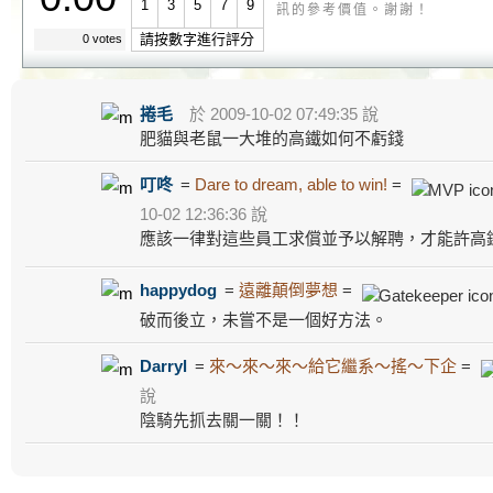
1
3
5
7
9
訊的參考價值。謝謝！
請按數字進行評分
0 votes
捲毛
於 2009-10-02 07:49:35 說
肥貓與老鼠一大堆的高鐵如何不虧錢
叮咚
=
Dare to dream, able to win!
=
10-02 12:36:36 說
應該一律對這些員工求償並予以解聘，才能許高
happydog
=
遠離顛倒夢想
=
破而後立，未嘗不是一個好方法。
Darryl
=
來～來～來～給它繼系～搖～下企
=
說
陰騎先抓去關一關！！