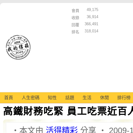
49,175
會員
36,914
收錄
366,491
回覆
318,014
排名
首頁
人生密碼
知性
話題
生活
休閒
排行榜
高鐵財務吃緊 員工吃票近百
‧本文由
活得精彩
分享 ‧ 2009-1