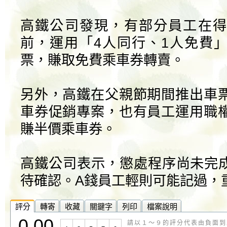
高鐵公司發現，有部分員工在得
前，運用「4人同行、1人免費
票，賺取免費乘車券轉賣。
另外，高鐵在父親節期間推出車票
車券促銷專案，也有員工運用職權
賺半價乘車券。
高鐵公司表示，懲處程序尚未完
待確認。A錢員工輕則可能記過，
評分
轉寄
收藏
關鍵字
列印
檔案說明
0.00
請以１～９的評分代表由負面到