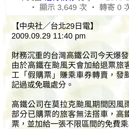
‧ 顯示 3,649 次 ‧ 轉寄 0 
【中央社╱台北29日電】
2009.09.29 11:40 pm
財務沉重的台灣高鐵公司今天爆發
由於高鐵在颱風天會加給退票旅
工「假購票」賺乘車券轉賣，發
記過或免職處分。
高鐵公司在莫拉克颱風期間因風
部分已購票的旅客無法搭車，高
票，並加給一張不限區間的免費乘