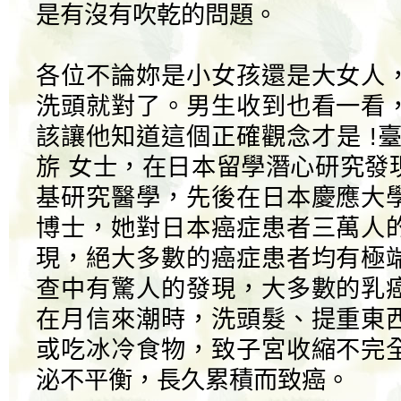
是有沒有吹乾的問題。
各位不論妳是小女孩還是大女人
洗頭就對了。男生收到也看一看
該讓他知道這個正確觀念才是 !
旂 女士，在日本留學潛心研究發
基研究醫學，先後在日本慶應大
博士，她對日本癌症患者三萬人
現，絕大多數的癌症患者均有極
查中有驚人的發現，大多數的乳
在月信來潮時，洗頭髮、提重東
或吃冰冷食物，致子宮收縮不完
泌不平衡，長久累積而致癌。