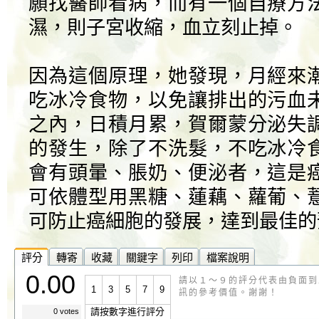
願找醫師看病，而有一個自療方
濕，則子宮收縮，血立刻止掉。
因為這個原理，她發現，月經來
吃冰冷食物，以免讓排出的污血
之內，日積月累，賀爾蒙分泌失
的發生，除了不洗髮，不吃冰冷
會有頭暈、脹奶、便泌者，這是
可依體型用黑糖、蓮藕、蘿葡、
可防止癌細胞的發展，達到最佳的
評分
轉寄
收藏
關鍵字
列印
檔案說明
0.00
請以１～９的評分代表由負面到
1
3
5
7
9
訊的參考價值。謝謝！
請按數字進行評分
0 votes