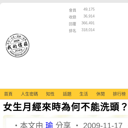
49,175
會員
36,914
收錄
366,491
回覆
318,014
排名
首頁
人生密碼
知性
話題
生活
休閒
排行榜
女生月經來時為何不能洗頭
‧本文由
瑜
分享 ‧ 2009-11-17 