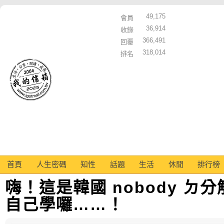
49,175
會員
36,914
收錄
366,491
回覆
318,014
排名
首頁
人生密碼
知性
話題
生活
休閒
排行榜
嗨！這是韓國 nobody ㄉ
自己學囉……！