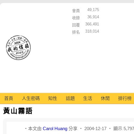
49,175
會員
36,914
收錄
366,491
回覆
318,014
排名
首頁
人生密碼
知性
話題
生活
休閒
排行榜
黃山霧語
‧本文由
Carol Huang
分享 ‧ 2004-12-17 ‧ 顯示 5,79