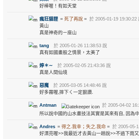
好棒喔！有如天堂
瘋狂貓貍
=
死了再說
=
於 2005-01-19 19:30:22
黃山
真是神奇的ㄧ座山
tang
於 2005-01-26 11:38:53 說
真有如國畫般之情景，太美了
婷＊∼
於 2005-02-05 21:43:36 說
真是人間仙境
惡魔
於 2005-03-05 14:48:46 說
好多霧喔,摔下ㄑ一定狠讚.
Antman
於 2005-04-02 16:
所以說中國的山水畫技法其實是其來有自, 因為
Andres
=
得之.我幸；失之.我命
=
於 2005-05-1
好漂亮喔>>我最近才去黃山一趟說>>不過下雨又