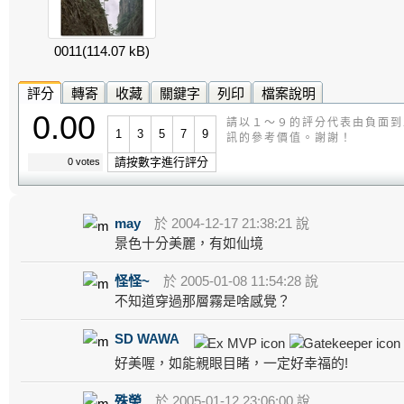
0011
(114.07 kB)
評分
轉寄
收藏
關鍵字
列印
檔案說明
0.00
請以１～９的評分代表由負面到
1
3
5
7
9
訊的參考價值。謝謝！
請按數字進行評分
0 votes
may
於 2004-12-17 21:38:21 說
景色十分美麗，有如仙境
怪怪~
於 2005-01-08 11:54:28 說
不知道穿過那層霧是啥感覺？
SD WAWA
好美喔，如能親眼目睹，一定好幸福的!
殊榮
於 2005-01-12 23:06:00 說