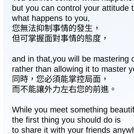
but you can control your attitude
what happens to you,
您無法抑制事情的發生，
但可掌握面對事情的態度，
and in that,you will be mastering
rather than allowing it to master y
同時，您必須能掌控局面，
而不能讓外力左右您的前進。
While you meet something beautif
the first thing you should do is
to share it with your friends anyw