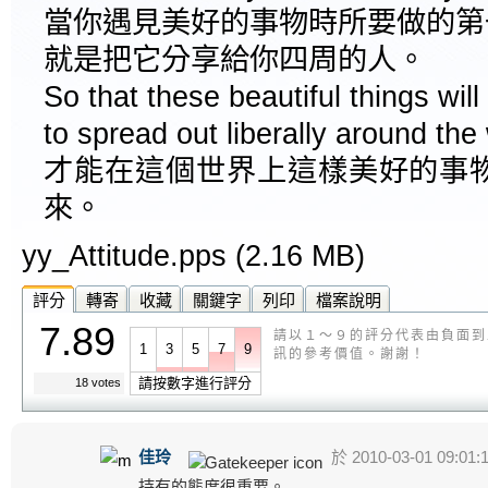
當你遇見美好的事物時所要做的第
就是把它分享給你四周的人。
So that these beautiful things will
to spread out liberally around the
才能在這個世界上這樣美好的事
來。
yy_Attitude.pps
(2.16 MB)
評分
轉寄
收藏
關鍵字
列印
檔案說明
7.89
請以１～９的評分代表由負面到
1
3
5
7
9
訊的參考價值。謝謝！
請按數字進行評分
18 votes
佳玲
於 2010-03-01 09:01:
持有的態度很重要。