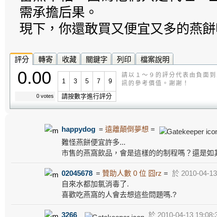
需承擔后果。
現下，你還敢買又便宜又多的燕餅
評分
轉寄
收藏
關鍵字
列印
檔案說明
0.00
請以１～９的評分代表由負面到
1
3
5
7
9
訊的參考價值。謝謝！
請按數字進行評分
0 votes
happydog
=
遠離顛倒夢想
=
難怪燕餅便宜許多...
市售的燕窩飲品，會是這樣的的制程嗎？還是如
02045678
=
贊助人數 0 位 囧rz
=
於 2010-04-13
自來水都加氯消毒了.
喜歡吃燕窩的人會去想這些問題嗎.?
3266
於 2010-04-13 19:08: