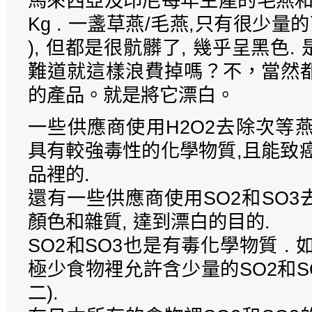
馬來西亞及印尼每年生產的毛燕和草燕
Kg . 一盞草燕/毛燕,只有很少量
), 但都是很骯髒了, 幾乎呈黑色
難道就這樣浪費掉嗎？不，當然
的產品。就是將它漂白。
一些供應商使用H2O2去除次等燕窩
具有較強毒性的化學物質,且能致
品裡的.
還有一些供應商使用SO2和SO
顏色和雜質, 達到漂白的目的.
SO2和SO3也是有毒化學物質 .
極少食物裡允許含少量的SO2和S
二).