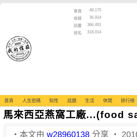
49,175
會員
36,914
收錄
366,491
回覆
318,014
排名
首頁
人生密碼
知性
話題
生活
休閒
排行榜
馬來西亞燕窩工廠...(food sa
‧本文由
w28960138
分享 ‧ 2010