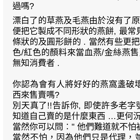
過嗎?
漂白了的草燕及毛燕由於沒有了原
便把它製成不同形狀的燕餅, 最常見
條狀的及圓形餅的 . 當然有些更把
色/紅色的顏料來當血燕/金絲燕售
無知消費者 .
你認為會有人將好好的燕窩盞破
西來售賣嗎?
別天真了!!告訴你, 即使許多老字
知道自己賣的是什麼東西 …更何
當然你可以問︰" 他們難道就不怕
當然不怕，因為他們只是代理，