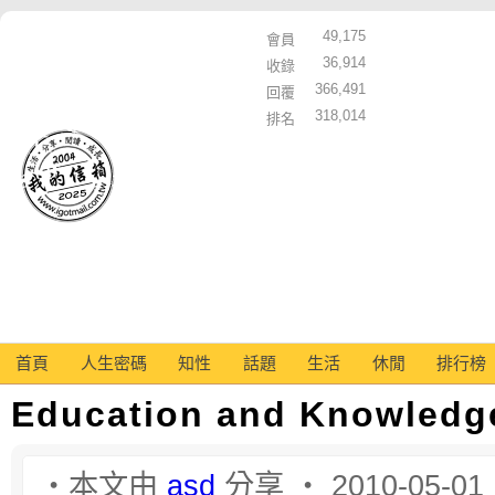
49,175
會員
36,914
收錄
366,491
回覆
318,014
排名
首頁
人生密碼
知性
話題
生活
休閒
排行榜
Education and Knowledge
‧本文由
asd
分享 ‧ 2010-05-01