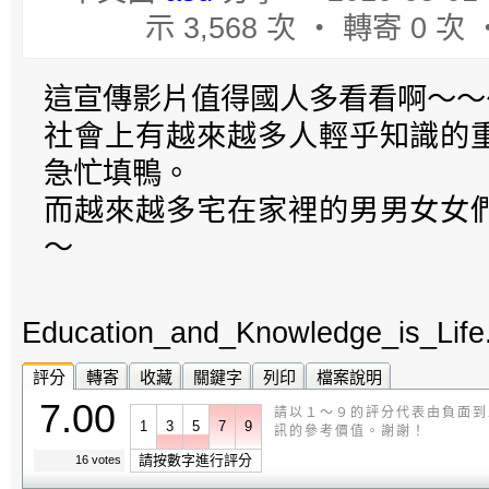
示 3,568 次 ‧ 轉寄 0 次
這宣傳影片值得國人多看看啊～～
社會上有越來越多人輕乎知識的
急忙填鴨。
而越來越多宅在家裡的男男女女
～
Education_and_Knowledge_is_Life.
評分
轉寄
收藏
關鍵字
列印
檔案說明
7.00
請以１～９的評分代表由負面到
1
3
5
7
9
訊的參考價值。謝謝！
請按數字進行評分
16 votes