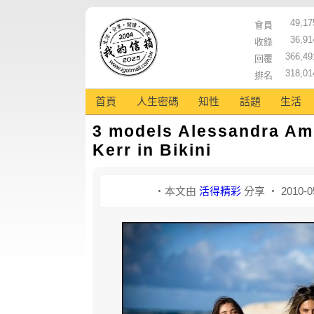
49,17
會員
36,91
收錄
366,49
回覆
318,01
排名
首頁
人生密碼
知性
話題
生活
3 models Alessandra Amb
Kerr in Bikini
‧本文由
活得精彩
分享 ‧ 2010-0