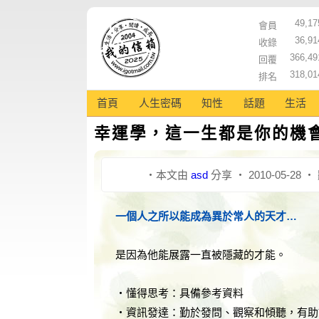
49,17
會員
36,91
收錄
366,49
回覆
318,01
排名
首頁
人生密碼
知性
話題
生活
幸運學，這一生都是你的機
‧本文由
asd
分享 ‧ 2010-05-28 ‧
一個人之所以能成為異於常人的天才…
是因為他能展露一直被隱藏的才能。
‧懂得思考：具備參考資料
‧資訊發達：勤於發問、觀察和傾聽，有助