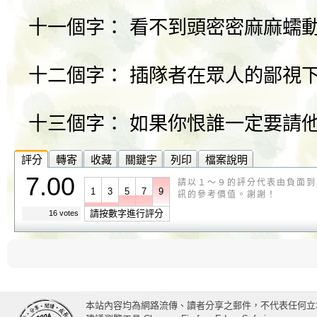
十一個字： 看不到頭密密麻麻蠕
十二個字： 插隊者在眾人的鄙視
十三個字： 如果你恨誰一定要請
評分
轉寄
收藏
關鍵字
列印
檔案說明
7.00
請以１～９的評分代表由負面到
1
3
5
7
9
訊的參考價值。謝謝！
請按數字進行評分
16 votes
本站內容均為網路流傳、讀者分享之郵件，不代表任何立