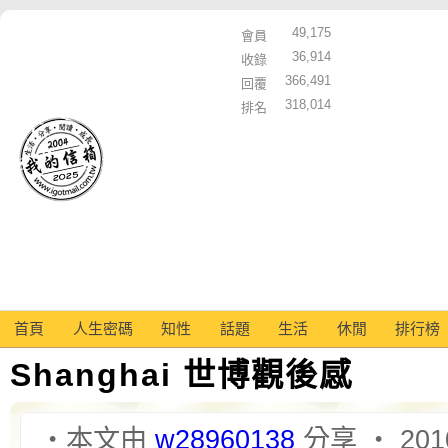
49,175
會員
36,914
收錄
366,491
回覆
318,014
排名
首頁
人生密碼
知性
話題
生活
休閒
排行榜
Shanghai 世博觀後感
‧本文由
w28960138
分享 ‧ 2010