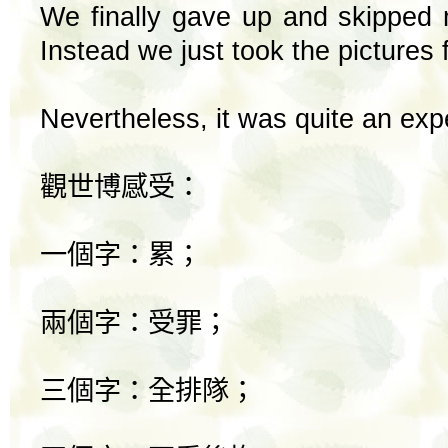
We finally gave up and skipped m
Instead we just took the pictures 
Nevertheless, it was quite an expe
觀世博感受：
一個字：累；
兩個字：受罪；
三個字：全排隊；