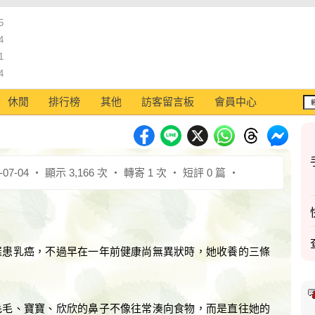
5
4
1
4
休閒
排行榜
其他
訪客留言板
會員中心
07-04 ‧ 顯示 3,166 次 ‧ 轉寄 1 次 ‧ 短評 0 篇 ‧
罹患乳癌，不過早在一年前健康尚無異狀時，她收養的三條
毛毛、寶寶、欣欣的鼻子不像往常湊向食物，而是直往她的