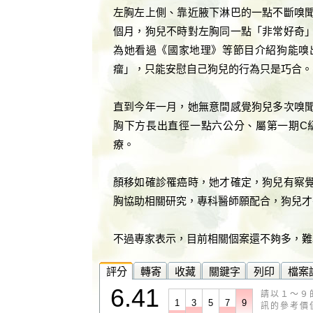
左胸左上側、靠近腋下淋巴的一點不斷嗅
個月，狗兒不時對左胸同一點「非常好奇
為她看過《國家地理》等節目介紹狗能嗅
瘤」，只能安慰自己狗兒的行為只是巧合。
直到今年一月，她無意間感覺狗兒多次嗅
胸下方長出直徑一點六公分、屬第一期C
療。
顏移如確診罹癌時，她才確定，狗兒有察
胸協助相關研究，專科醫師願配合，狗兒才
不過專家表示，目前相關個案還不夠多，難
評分
轉寄
收藏
關鍵字
列印
檔案
6.41
請以１～９
1
3
5
7
9
訊的參考價