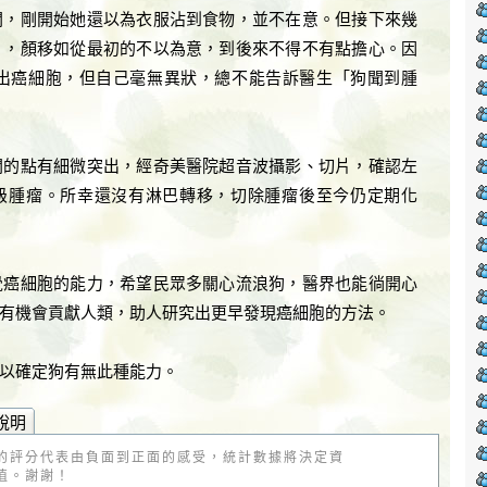
聞，剛開始她還以為衣服沾到食物，並不在意。但接下來幾
」，顏移如從最初的不以為意，到後來不得不有點擔心。因
出癌細胞，但自己毫無異狀，總不能告訴醫生「狗聞到腫
聞的點有細微突出，經奇美醫院超音波攝影、切片，確認左
級腫瘤。所幸還沒有淋巴轉移，切除腫瘤後至今仍定期化
覺癌細胞的能力，希望民眾多關心流浪狗，醫界也能徜開心
有機會貢獻人類，助人研究出更早發現癌細胞的方法。
以確定狗有無此種能力。
說明
的評分代表由負面到正面的感受，統計數據將決定資
值。謝謝！