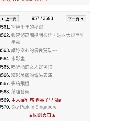
957 / 3693
▲ 上一頁
下一頁 ▼
窯燒千年的秘密
張婉悠高調挺阿根廷，球衣太短巨乳
半露
讓妳安心的優良駕駛~~
水影畫
喝醉酒的女人好可怕
精彩美麗的電磁表演
彩繪飛機
葉雕藝術
主人罹乳癌 狗鼻子早聞到
Sky Park in Singapore
▲回到頁首▲