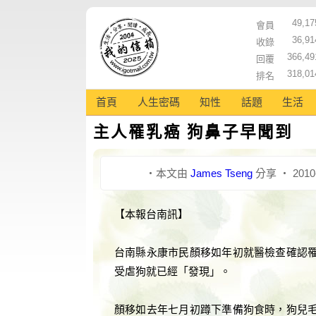
49,17
會員
36,91
收錄
366,49
回覆
318,01
排名
首頁
人生密碼
知性
話題
生活
主人罹乳癌 狗鼻子早聞到
‧本文由
James Tseng
分享 ‧ 2010-
【本報台南訊】
台南縣永康市民顏移如年初就醫檢查確認
受虐狗就已經「發現」。
顏移如去年七月初蹲下準備狗食時，狗兒