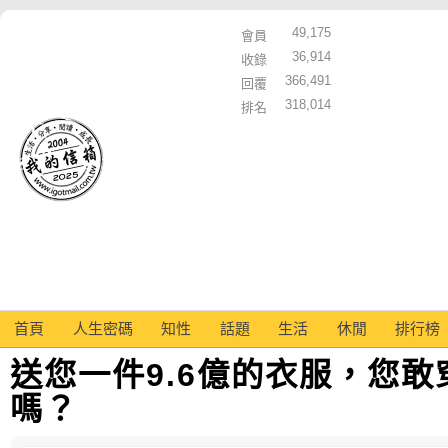
49,175
會員
36,914
收錄
366,491
回覆
318,014
排名
首頁
人生密碼
知性
話題
生活
休閒
排行榜
送您一件9.6億的衣服，您
嗎？