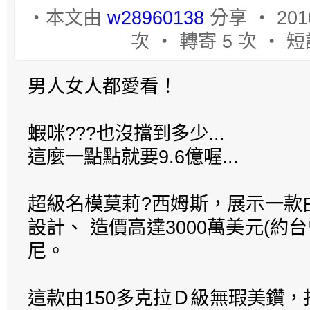
‧本文由
w28960138
分享 ‧ 2010
次 ‧ 轉寄 5 次 ‧ 短
男人女人都愛看！
蝦咪???也沒擋到多少...
這麼一點點就要9.6億喔...
超級名模莫莉?西姆斯，展示一款
設計、 造價高達3000萬美元(約台
尼。
這款由150多克拉Ｄ級無瑕美鑽