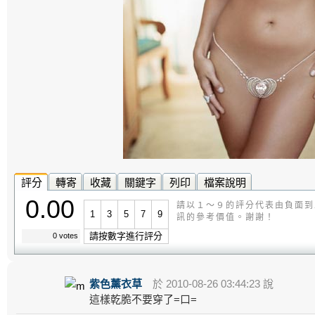
評分
轉寄
收藏
關鍵字
列印
檔案說明
0.00
請以１～９的評分代表由負面到
1
3
5
7
9
訊的參考價值。謝謝！
請按數字進行評分
0 votes
紫色薰衣草
於 2010-08-26 03:44:23 說
這樣乾脆不要穿了=口=