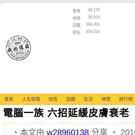
49,175
會員
36,914
收錄
366,491
回覆
318,014
排名
首頁
人生密碼
知性
話題
生活
休閒
排行榜
電腦一族 六招延緩皮膚衰老
‧本文由
w28960138
分享 ‧ 2010