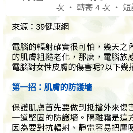
次 ‧ 轉寄 4 次 ‧ 短
來源：39健康網
電腦的輻射確實很可怕，幾天之
的肌膚粗糙老化，那麼，電腦族
電腦對女性皮膚的傷害呢?以下幾
第一招：肌膚的防護墻
保護肌膚首先要做到抵擋外來傷
一道堅固的防護墻。隔離霜是這
因為要對抗輻射、靜電容易把塵