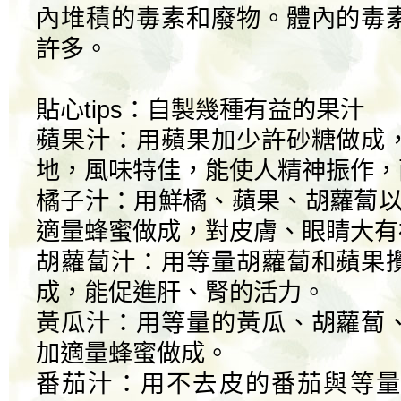
內堆積的毒素和廢物。體內的毒
許多。
貼心tips：自製幾種有益的果汁
蘋果汁：用蘋果加少許砂糖做成
地，風味特佳，能使人精神振作，
橘子汁：用鮮橘、蘋果、胡蘿蔔以1
適量蜂蜜做成，對皮膚、眼睛大有
胡蘿蔔汁：用等量胡蘿蔔和蘋果
成，能促進肝、腎的活力。
黃瓜汁：用等量的黃瓜、胡蘿蔔
加適量蜂蜜做成。
番茄汁：用不去皮的番茄與等量