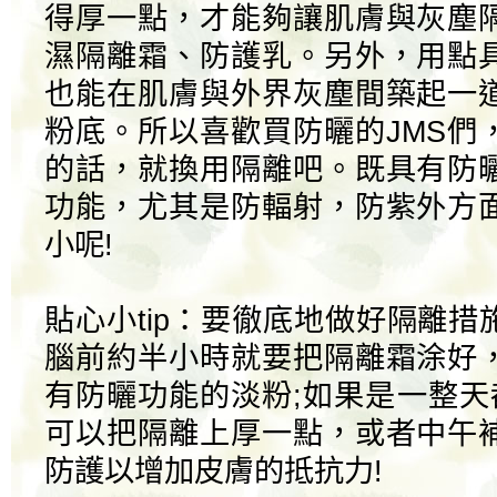
得厚一點，才能夠讓肌膚與灰塵
濕隔離霜、防護乳。另外，用點
也能在肌膚與外界灰塵間築起一
粉底。所以喜歡買防曬的JMS們
的話，就換用隔離吧。既具有防
功能，尤其是防輻射，防紫外方
小呢!
貼心小tip：要徹底地做好隔離
腦前約半小時就要把隔離霜涂好
有防曬功能的淡粉;如果是一整天
可以把隔離上厚一點，或者中午
防護以增加皮膚的抵抗力!