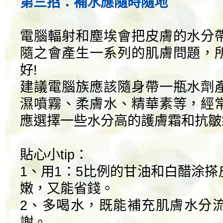
第三招：補水應隨時隨地
電腦輻射和塵埃會把皮膚的水分
隨之會產生一系列的肌膚問題，
好!
建議電腦族應該隨身帶一瓶水劑
濕噴霧、柔膚水、精華素等，經
應選擇一些水分高的護膚霜和抗皺
貼心小tip：
1、用1：5比例的甘油和白醋涂
嫩，又能省錢。
2、多喝水，既能補充肌膚水分
謝。