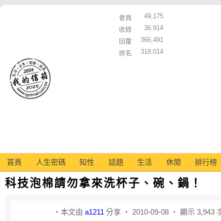
49,175
會員
36,914
收錄
366,491
回覆
318,014
排名
首頁
人生密碼
知性
話題
生活
休閒
排行榜
科技泡棉請勿拿來洗杯子、碗、鍋！
‧本文由
a1211
分享 ‧ 2010-09-08 ‧ 顯示 3,943