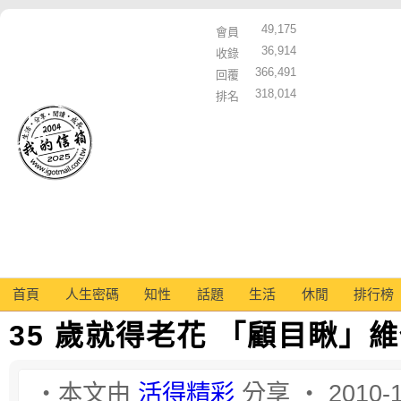
49,175
會員
36,914
收錄
366,491
回覆
318,014
排名
首頁
人生密碼
知性
話題
生活
休閒
排行榜
35 歲就得老花 「顧目瞅」
‧本文由
活得精彩
分享 ‧ 2010-1