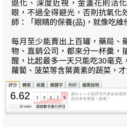
退化、深度近視，金盞花則活化
眼，不過全得避光，否則抗氧化
師：「眼睛的保養(品)，就像吃維
每月至少能賣出上百罐，藥局、
物、直銷公司，都來分一杯羹，
醒，比起最多一天只能吃30毫克
蘿蔔、菠菜等含葉黃素的蔬菜，才
評分
轉寄
收藏
關鍵字
列印
檔案說明
6.62
請以１～９的評分代表由負面到
1
3
5
7
9
訊的參考價值。謝謝！
請按數字進行評分
16 votes