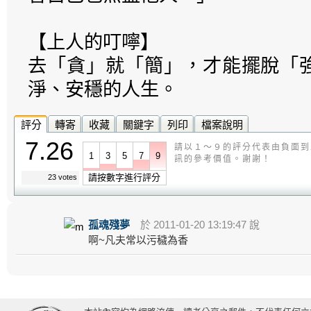
【上人的叮嚀】
去「貪」就「簡」，才能擺脫「
淨、安穩的人生。
評分
轉寄
收藏
關鍵字
列印
檔案說明
7.26
請以１～９的評分代表由負面到
1
3
5
7
9
訊的參考價值。謝謝！
請按數字進行評分
23 votes
孤魂殘夢
於 2011-01-20 13:19:47 說
啊~凡夫常以污穢為香