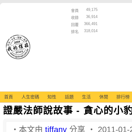
49,175
會員
36,914
收錄
366,491
回覆
318,014
排名
首頁
人生密碼
知性
話題
生活
休閒
排行榜
證嚴法師說故事 - 貪心的小
‧本文由
tiffany
分享 ‧ 2011-01-