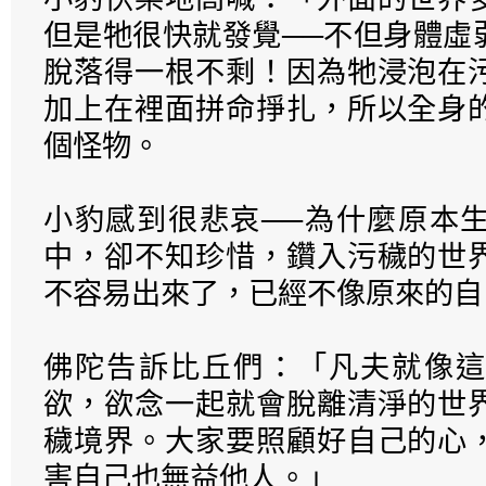
但是牠很快就發覺──不但身體虛
脫落得一根不剩！因為牠浸泡在
加上在裡面拼命掙扎，所以全身
個怪物。
小豹感到很悲哀──為什麼原本
中，卻不知珍惜，鑽入污穢的世
不容易出來了，已經不像原來的自
佛陀告訴比丘們：「凡夫就像這
欲，欲念一起就會脫離清淨的世
穢境界。大家要照顧好自己的心
害自己也無益他人。」