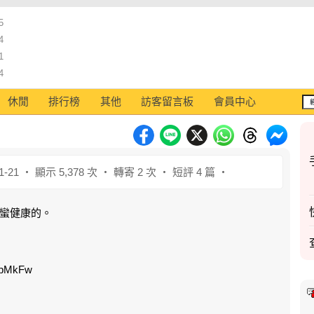
5
4
1
4
休閒
排行榜
其他
訪客留言板
會員中心
1-21 ‧ 顯示 5,378 次 ‧ 轉寄 2 次 ‧ 短評 4 篇 ‧
蠻健康的。
ypMkFw