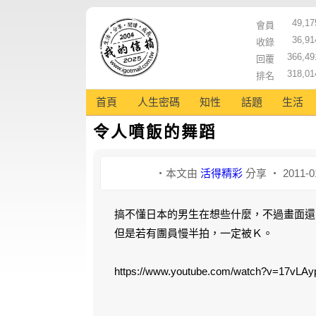
49,17
會員
36,91
收錄
366,49
回覆
318,01
排名
首頁
人生密碼
知性
話題
生活
令人噴飯的舞蹈
‧本文由
活得精彩
分享 ‧ 2011-0
搞不懂日本的男生在想些什麼，不過畫面還
但是若有團員慢半拍，一定被Ｋ。
https://www.youtube.com/watch?v=17vLA