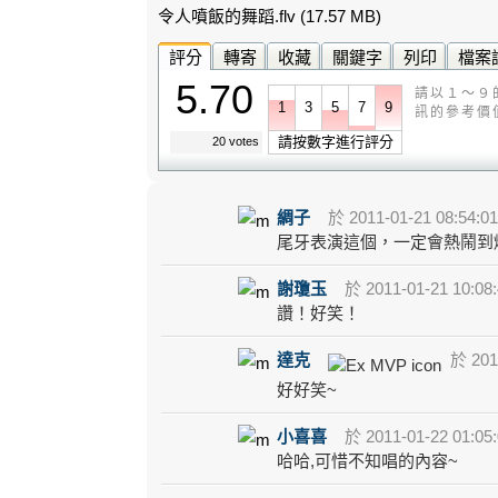
令人噴飯的舞蹈.flv
(17.57 MB)
評分
轉寄
收藏
關鍵字
列印
檔案
5.70
請以１～９
1
3
5
7
9
訊的參考價
請按數字進行評分
20 votes
綢子
於 2011-01-21 08:54:0
尾牙表演這個，一定會熱鬧到
謝瓊玉
於 2011-01-21 10:08
讚！好笑！
達克
於 2011
好好笑~
小喜喜
於 2011-01-22 01:05
哈哈,可惜不知唱的內容~