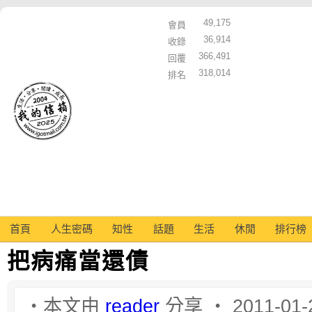
49,175
會員
36,914
收錄
366,491
回覆
318,014
排名
首頁
人生密碼
知性
話題
生活
休閒
排行榜
把病痛當還債
‧本文由
reader
分享 ‧ 2011-01-