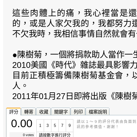
這些肉體上的痛，我心裡當是還
的，或是人家欠我的，我都努力
不欠我時，我相信事情自然就會有
●陳樹菊，一個將捐款助人當作一
2010美國《時代》雜誌最具影響
目前正積極籌備陳樹菊基金會，
人。
2011年01月27日即將出版《陳樹
評分
轉寄
收藏
關鍵字
列印
檔案說明
0.00
請以１～９的評分代表由負面到
1
3
5
7
9
訊的參考價值。謝謝！
請按數字進行評分
0 votes