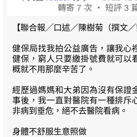
轉寄 7 次 ‧ 短評 3 
【聯合報╱口述／陳樹菊（撰文／
健保局找我拍公益廣告，讓我心
健保，窮人只要繳掛號費就可以
概就不用那麼辛苦了。
經歷過媽媽和大弟因為沒有保證
事後，我一直對醫院有一種排斥
非病到垂危，絕不去醫院看病。
身體不舒服生意照做