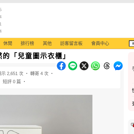
5
4
1
4
休閒
排行榜
其他
訪客留言板
會員中心
然的「兒童圖示衣櫃」
顯示 2,651 次 ‧ 轉寄 4 次 ‧
短評 0 篇 ‧