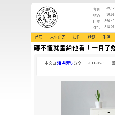
49,17
會員
36,91
收錄
366,49
回覆
318,01
排名
首頁
人生密碼
知性
話題
生活
聽不懂就畫給他看！一目了
‧本文由
活得精彩
分享 ‧ 2011-05-23 ‧ 