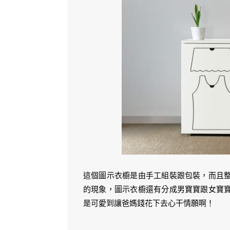
這個圖示衣櫥是由手工組裝跟包裝，而且
的現象，圖示衣櫥還有分成男寶寶跟女寶
是可愛到讓爸媽錢花下去心干情願啊！