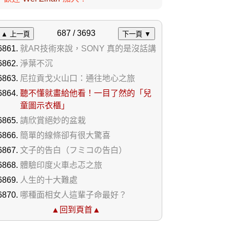
687 / 3693
▲ 上一頁
下一頁 ▼
就AR技術來說，SONY 真的是沒話講
淨葉不沉
尼拉貢戈火山口：通往地心之旅
聽不懂就畫給他看！一目了然的「兒
童圖示衣櫃」
請欣賞絕妙的盆栽
簡單的線條卻有很大驚喜
文子的告白（フミコの告白）
體驗印度火車忐忑之旅
人生的十大難處
哪種面相女人這輩子命最好？
▲回到頁首▲