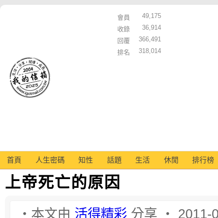
49,175
會員
36,914
收錄
366,491
回覆
318,014
排名
首頁
人生密碼
知性
話題
生活
休閒
排行榜
上帝死亡的原因
‧本文由
活得精彩
分享 ‧ 2011-0