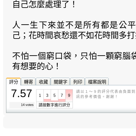
自己怎麼處理了！
人一生下來並不是所有都是公平
己；花時間哀愁還不如花時間多打
不怕一個窮口袋，只怕一顆窮腦
有想要的心！
評分
轉寄
收藏
關鍵字
列印
檔案說明
7.57
請以１～９的評分代表由負面到
1
3
5
7
9
訊的參考價值。謝謝！
請按數字進行評分
14 votes