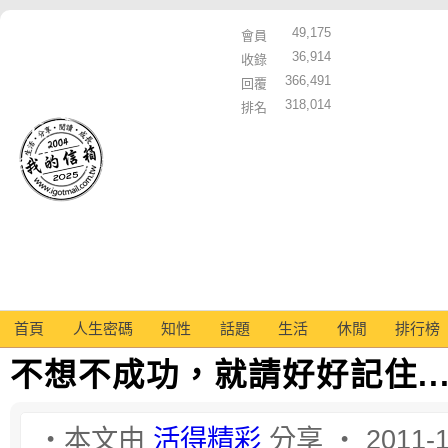
49,175
會員
36,914
收錄
366,491
回覆
318,014
排名
首頁
人生密碼
知性
話題
生活
休閒
排行榜
不想不成功，就請好好記住..
‧本文由
活得精彩
分享 ‧ 2011-1