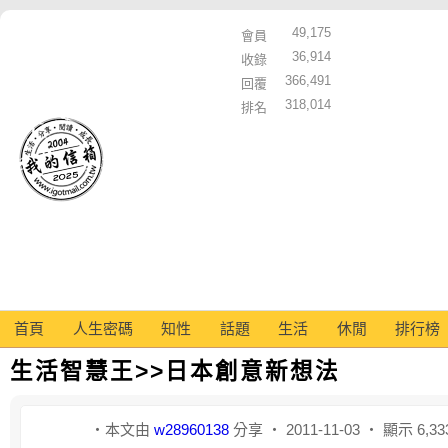
49,175
會員
36,914
收錄
366,491
回覆
318,014
排名
首頁
人生密碼
知性
話題
生活
休閒
排行榜
生活智慧王>>日本創意新想法
‧本文由
w28960138
分享 ‧ 2011-11-03 ‧ 顯示 6,3