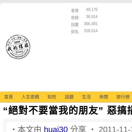
49,175
會員
36,914
收錄
366,491
回覆
318,014
排名
首頁
人生密碼
知性
話題
生活
休閒
排行榜
“絕對不要當我的朋友” 惡搞
‧本文由
huai30
分享 ‧ 2011-11-