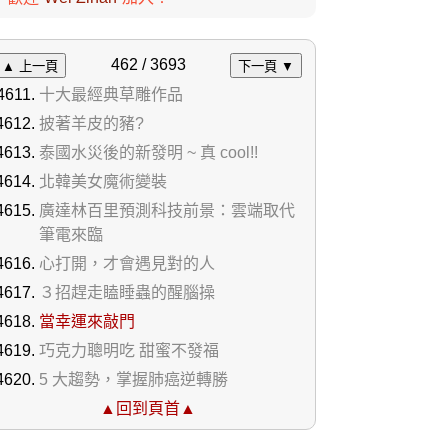
462 / 3693
▲ 上一頁
下一頁 ▼
十大最經典草雕作品
披著羊皮的豬?
泰國水災後的新發明 ~ 真 cool!!
北韓美女魔術變裝
廣達林百里預測科技前景：雲端取代
筆電來臨
心打開，才會遇見對的人
３招趕走瞌睡蟲的醒腦操
當幸運來敲門
巧克力聰明吃 甜蜜不發福
5 大趨勢，掌握肺癌逆轉勝
▲回到頁首▲