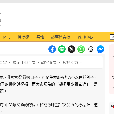
5
4
1
4
休閒
排行榜
其他
訪客留言板
會員中心
2-17 ‧ 顯示 1,624 次 ‧ 轉寄 5 次 ‧ 短評 0 篇 ‧
氣，能輕輕鬆鬆過日子。可是生命歷程堙A不乏這種例子，
給予的禮物與祝福，而大家認為的「錢多事少離家近」，是
頭。
到手中又酸又澀的檸檬，榨成滋味豐富又營養的檸檬汁，這
。