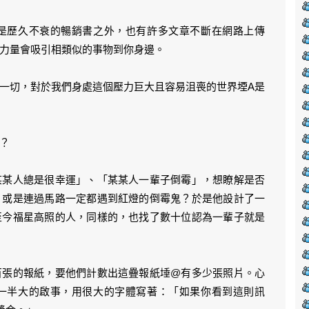
是歷久不衰的暢銷書之外，也有許多文章不斷在網路上傳
力量會吸引相類似的事物到你身邊。
一切，對於我們身處這個壓力巨大且容易沮喪的世界堙A是
？
某某人總是很幸運」、「某某人一輩子倒霉」，想瞭解是否
，或是連過馬路一定都遇到紅燈的倒霉鬼？於是他設計了一
至今福星高照的人，同樣的，也找了數十位認為一輩子就是
百張的報紙，要他們計數出這疊報紙埵@有多少張照片。心
一半大的啟事，用很大的字體寫著：「如果你看到這則訊