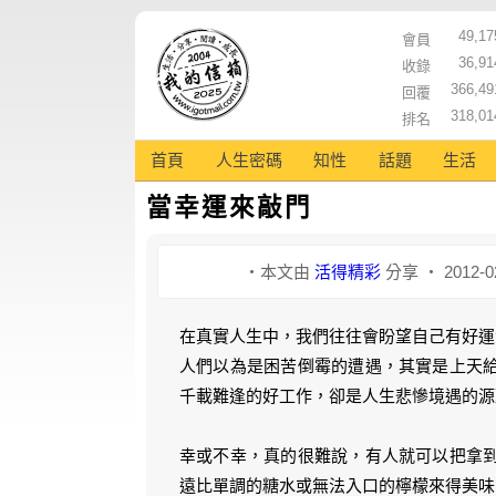
49,17
會員
36,91
收錄
366,49
回覆
318,01
排名
首頁
人生密碼
知性
話題
生活
當幸運來敲門
‧本文由
活得精彩
分享 ‧ 2012-0
在真實人生中，我們往往會盼望自己有好運
人們以為是困苦倒霉的遭遇，其實是上天
千載難逢的好工作，卻是人生悲慘境遇的源
幸或不幸，真的很難說，有人就可以把拿
遠比單調的糖水或無法入口的檸檬來得美味