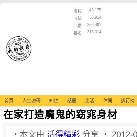
49,175
會員
36,914
收錄
366,491
回覆
318,014
排名
首頁
人生密碼
知性
話題
生活
休閒
排行榜
在家打造魔鬼的窈窕身材
‧本文由
活得精彩
分享 ‧ 2012-0