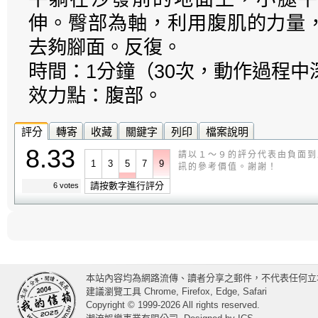
伸。臀部為軸，利用腹肌的力量
去夠腳面。反復。
時間：1分鐘（30次，動作過程中
效力點：腹部。
評分
轉寄
收藏
關鍵字
列印
檔案說明
8.33
請以１～９的評分代表由負面到
1
3
5
7
9
訊的參考價值。謝謝！
請按數字進行評分
6 votes
本站內容均為網路流傳、讀者分享之郵件，不代表任何立
建議瀏覽工具 Chrome, Firefox, Edge, Safari
Copyright © 1999-2026 All rights reserved.