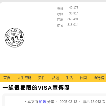
49,175
會員
36,914
收錄
366,491
回覆
318,014
排名
首頁
人生密碼
知性
話題
生活
休閒
排行榜
一組很養眼的VISA宣傳照
‧本文由
柏菁
分享 ‧ 2005-03-13 ‧ 顯示 13,043 