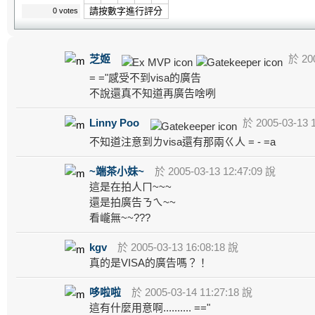
請按數字進行評分
0 votes
芝姬
於 200
= ="感受不到visa的廣告
不說還真不知道再廣告啥咧
Linny Poo
於 2005-03-13 
不知道注意到ㄌvisa還有那兩ㄍ人 = - =a
~端茶小妹~
於 2005-03-13 12:47:09 說
這是在拍人ㄇ~~~
還是拍廣告ㄋㄟ~~
看巄無~~???
kgv
於 2005-03-13 16:08:18 說
真的是VISA的廣告嗎？！
哆啦啦
於 2005-03-14 11:27:18 說
這有什麼用意啊.......... =="