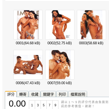
0001
(64.68 kB)
0002
(52.75 kB)
0003
(58.68 kB)
0006
(47.43 kB)
0007
(59.00 kB)
評分
轉寄
收藏
關鍵字
列印
檔案說明
0.00
請以１～９的評分代表由負面到
1
3
5
7
9
訊的參考價值。謝謝！