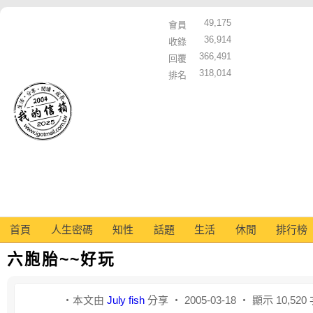
49,175
會員
36,914
收錄
366,491
回覆
318,014
排名
首頁
人生密碼
知性
話題
生活
休閒
排行榜
六胞胎~~好玩
‧本文由
July fish
分享 ‧ 2005-03-18 ‧ 顯示 10,520