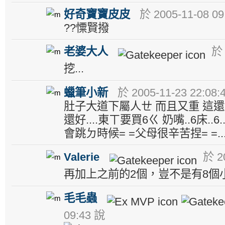
好奇寶寶皮皮
於 2005-11-08 09
??憟賢撥
老婆大人
於 
挖...
蠟筆小新
於 2005-11-23 22:08:
肚子大道下屬人ㄝ 而且又重 這還好
還好....東ㄒ要買6ㄍ 奶嘴..6床..
會跳ㄉ時候= =父母很辛苦捏= =...
Valerie
於 20
再加上之前的2個，豈不是有8個
毛毛蟲
09:43 說