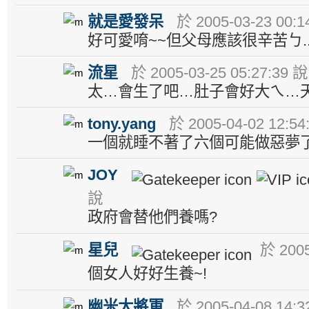
就是愛發呆
於 2005-03-23 00:1
好可愛唷~~但父母應該很辛苦ㄅ..
流星
於 2005-03-25 05:27:39 說
太…會生了吧…肚子會好大ㄟ…
tony.yang
於 2005-04-02 12:54
一個就睡不著了六個可能做惡夢了
JOY
說
政府會替他們養嗎?
星兒
於 2005
個女人好好生養~!
幽米大將軍
於 2005-04-08 14:3