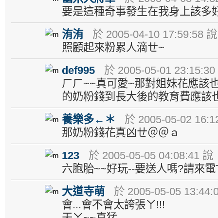
要是這種奇事發生在我身上該多
洧洧
於 2005-04-10 17:59:58 說
照顧起來粉累人滴ㄝ~
def995
於 2005-05-01 23:15:30
ㄏㄏ~~真可愛~那對姐妹花應該
的奶粉錢到長大後的教育費應該
養樂多←＊
於 2005-05-02 16:1
那奶粉錢花真凶ㄝ＠＠ａ
123
於 2005-05-05 04:08:41 說
六胞胎~~好玩--要送人嗎?請來電TEL
大道寺萌
於 2005-05-05 13:44:
會...會不會太誇張ㄚ!!!
天ㄚ~~真猛