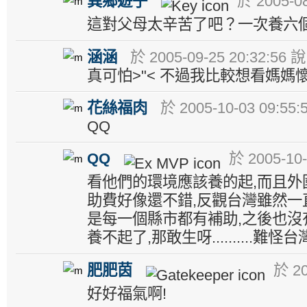
異鄉遊子
於 2005-08
這對父母太辛苦了吧？一次養六
涵涵
於 2005-09-25 20:32:56 說
真可怕>"< 不過我比較想看媽媽懷
花絲福肉
於 2005-10-03 09:55:
QQ
QQ
於 2005-10-
看他們的環境應該養的起,而且
助費好像還不錯,反觀台灣雖然一
是每一個縣市都有補助,之後也沒
養不起了,那敢生呀..........難怪台灣
肥肥茵
於 20
好好福氣啊!