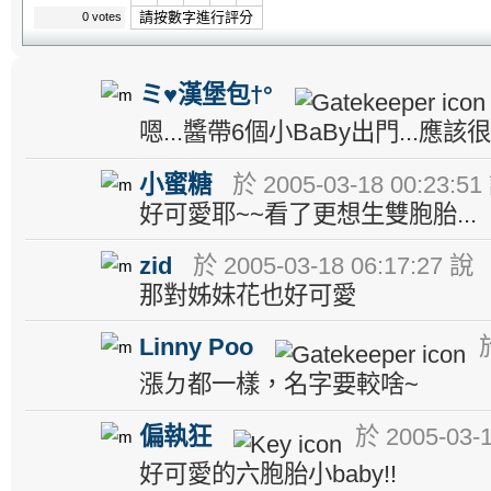
請按數字進行評分
0 votes
ミ♥漢堡包†°
嗯...醬帶6個小BaBy出門...應該
小蜜糖
於 2005-03-18 00:23:51
好可愛耶~~看了更想生雙胞胎...
zid
於 2005-03-18 06:17:27 說
那對姊妹花也好可愛
Linny Poo
於
漲ㄉ都一樣，名字要較啥~
偏執狂
於 2005-03-1
好可愛的六胞胎小baby!!