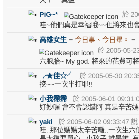
PiG~*
於 200
哇~他們真是幸褔哦~~但將來也會很辛
高雄女生
=
今日事、今日畢。
於 2005-05-23
六胞胎~ My god. 將來的花費
╭★佳☆╯
於 2005-05-30 20:3
挖~~一次半打耶!!
小我霈霈
於 2005-06-01 09:31:
好妙喔 會不會認錯阿 真是辛苦
yaki
於 2005-06-02 09:33:47 說
哇..那位媽媽太辛苦囉..一次生六個.
長大還要單心...小孩子.誰是誰..