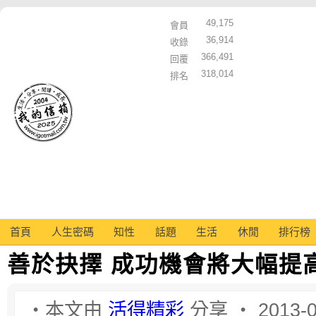
49,175
會員
36,914
收錄
366,491
回覆
318,014
排名
首頁
人生密碼
知性
話題
生活
休閒
排行榜
善於抉擇 成功機會將大幅提
‧本文由
活得精彩
分享 ‧ 2013-0