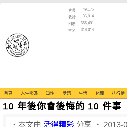
49,175
會員
36,914
收錄
366,491
回覆
318,014
排名
首頁
人生密碼
知性
話題
生活
休閒
排行榜
10 年後你會後悔的 10 件事
‧本文由
活得精彩
分享 ‧ 2013-0