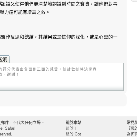
種認識又使得他們更清楚地認識到時間之寶貴，讓他們對事
壓力還可能有增壽之效。
經驗作反思和總結，其結果或是信仰的深化，或是心靈的一
說明
的評分代表由負面到正面的感受，統計數據將決定資
值。謝謝！
之郵件，不代表任何立場。
關於本站
常見
, Safari
關於 I
《我
served.
關於 Got
為何停