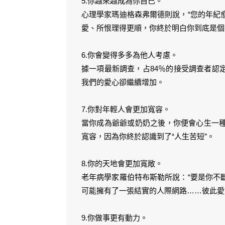
5.你越來越成為你自己。
心理學家瑪迪格森弗爾德則說，“您的年紀
愛、所恨理得更順，你終於明白你到底是個
6.你會變得多多為他人考慮。
據一項最新調查，占84％的接受調查者認
我們的愛心卻繼續增加。
7.你對年輕人會更加寬容。
當你成為爺爺或奶奶之後，你便會心生一
寬容，因為你終於認識到了“人生苦短”。
8.你的天地會更加寬敞。
老年病學家羅伯特布斯勒所說：“要是你不
可能擁有了一張結實的人際網路……彼此愛
9.你做事更有動力。