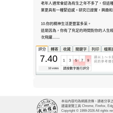
老年人通常會認為有生之年不多了，但這
業更具有一種緊迫感。研究已證實，興趣和
10.你的精神生活更豐富多采。
這是因為，你有了充足的時間對你的人生
次飛躍……
評分
轉寄
收藏
關鍵字
列印
檔案
7.40
請以１～９
1
3
5
7
9
訊的參考價
請按數字進行評分
10 votes
本站內容均為網路流傳、讀者分享
建議瀏覽工具 Chrome, Firefox, Edge
Copyright © 1999-2026 All rights re