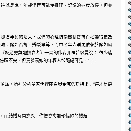
。這就是說，年歲儘管可能使推理、記憶的速度放慢，但並
，隨著年齡的增大，我們的心理防衛機制會神奇地變得更為
策略，諸如否認、辯駁等等，而中老年人則更依賴於諸如幽
《鼓足勇氣迎接衰老》一書的作者菲裡普褒曼說：“很少能
焦躁不安，但罵爹罵娘的年輕人卻隨處可見。”
頂峰。精神分析學家伊裡莎白奧金克勞斯指出：“這才是最
，而結婚時間愈久，你便會愈加珍惜你的婚姻。