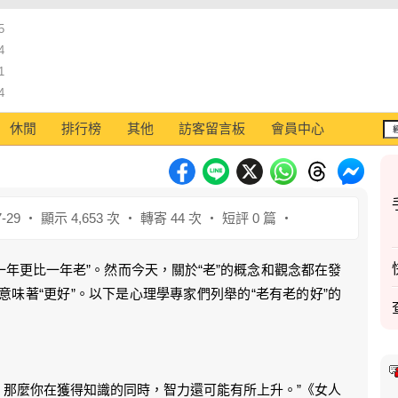
5
4
1
4
休閒
排行榜
其他
訪客留言板
會員中心
-29 ‧ 顯示 4,653 次 ‧ 轉寄 44 次 ‧ 短評 0 篇 ‧
一年更比一年老”。然而今天，關於“老”的概念和觀念都在發
意味著“更好”。以下是心理學專家們列舉的“老有老的好”的
，那麼你在獲得知識的同時，智力還可能有所上升。”《女人