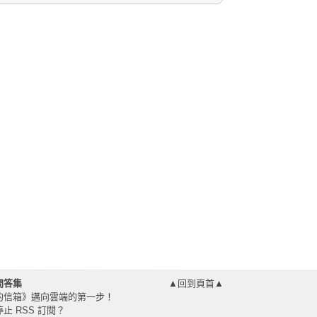
問答集
▲回到頁首▲
的信箱》邁向雲端的第一步！
止 RSS 訂閱？