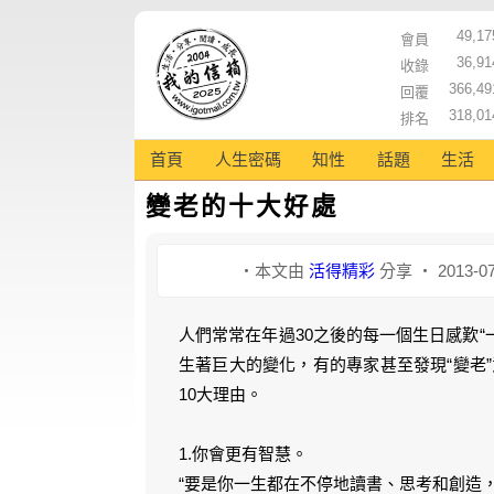
49,17
會員
36,91
收錄
366,49
回覆
318,01
排名
首頁
人生密碼
知性
話題
生活
變老的十大好處
‧本文由
活得精彩
分享 ‧ 2013-07
人們常常在年過30之後的每一個生日感歎“
生著巨大的變化，有的專家甚至發現“變老”
10大理由。
1.你會更有智慧。
“要是你一生都在不停地讀書、思考和創造