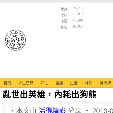
49,175
會員
36,914
收錄
366,491
回覆
318,014
排名
首頁
人生密碼
知性
話題
生活
休閒
排行榜
亂世出英雄，內耗出狗熊
‧本文由
活得精彩
分享 ‧ 2013-0