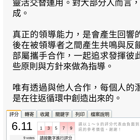
靈活交替運用。對大部分人而言，
成。
真正的領導能力，是會產生回響
後在被領導者之間產生共鳴與反
部屬攜手合作，一起追求發揮彼
些原則與方針來做為指導。
唯有透過與他人合作，每個人的
是在往返循環中創造出來的。
評分
轉寄
收藏
關鍵字
列印
檔案說明
6.11
請以１～９的評分代表由負面到
1
3
5
7
9
訊的參考價值。謝謝！
請按數字進行評分
9 votes