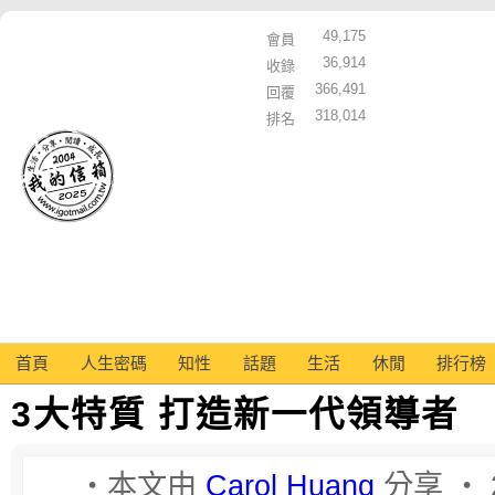
49,175
會員
36,914
收錄
366,491
回覆
318,014
排名
首頁
人生密碼
知性
話題
生活
休閒
排行榜
3大特質 打造新一代領導者
‧本文由
Carol Huang
分享 ‧ 2