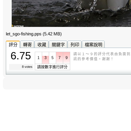
let_sgo-fishing.pps
(5.42 MB)
評分
轉寄
收藏
關鍵字
列印
檔案說明
6.75
請以１～９的評分代表由負面到
1
3
5
7
9
訊的參考價值。謝謝！
請按數字進行評分
8 votes