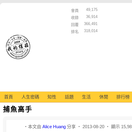
49,175
會員
36,914
收錄
366,491
回覆
318,014
排名
首頁
人生密碼
知性
話題
生活
休閒
排行榜
捕魚高手
‧本文由
Alice Huang
分享 ‧ 2013-08-20 ‧ 顯示 15,9