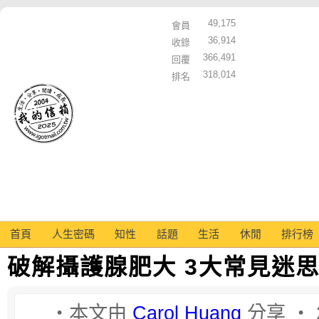
49,175
會員
36,914
收錄
366,491
回覆
318,014
排名
首頁
人生密碼
知性
話題
生活
休閒
排行榜
破解攝護腺肥大 3大常見迷
‧本文由
Carol Huang
分享 ‧ 2