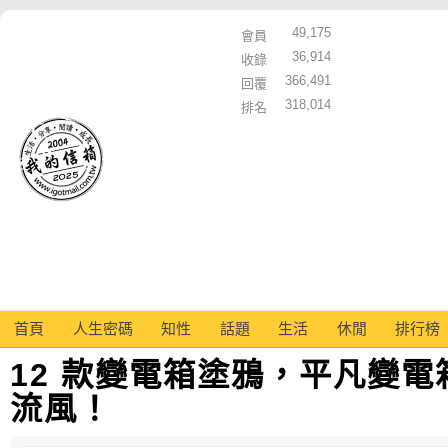
49,175
會員
36,914
收錄
366,491
回覆
318,014
排名
首頁
人生密碼
知性
話題
生活
休閒
排行榜
12 款變電箱塗鴉，平凡變
流風！