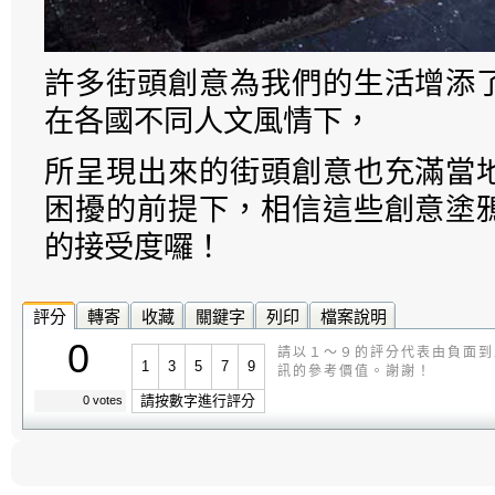
許多街頭創意為我們的生活增添
在各國不同人文風情下，
所呈現出來的街頭創意也充滿當
困擾的前提下，相信這些創意塗
的接受度囉！
評分
轉寄
收藏
關鍵字
列印
檔案說明
0
請以１～９的評分代表由負面到
1
3
5
7
9
訊的參考價值。謝謝！
請按數字進行評分
0 votes