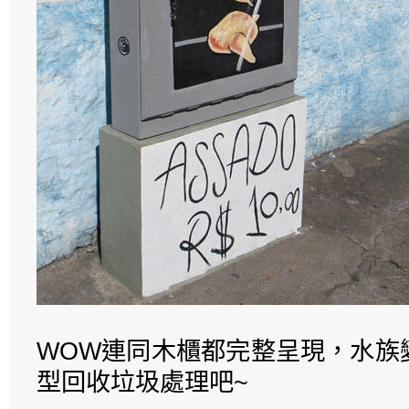
WOW連同木櫃都完整呈現，水族
型回收垃圾處理吧~