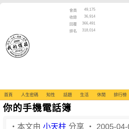
49,175
會員
36,914
收錄
366,491
回覆
318,014
排名
首頁
人生密碼
知性
話題
生活
休閒
排行榜
你的手機電話簿
‧本文由
小天柱
分享 ‧ 2005-04-