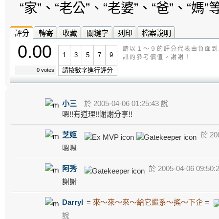
“家”、“老公”、“老婆”、“爸”、“
評分
轉寄
收藏
關鍵字
列印
檔案說明
0.00
請以１～９的評分代表由負面到
1
3
5
7
9
訊的參考價值。謝謝！
請按數字進行評分
0 votes
小三
於 2005-04-06 01:25:43 說
嗯!!有道理!!謝謝分享!!
芝姬
於 200
嗯嗯
阿秀
於 2005-04-06 09:50:
謝謝
Darryl
=
來～來～來～給它繼系～搖～下企
=
說