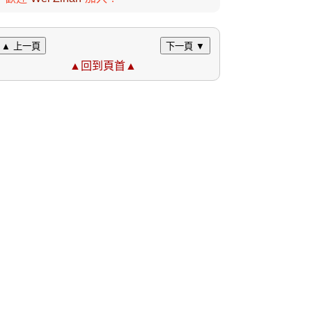
▲ 上一頁
下一頁 ▼
▲回到頁首▲