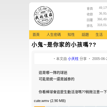
49,17
會員
36,91
收錄
366,49
回覆
318,01
排名
首頁
人生密碼
知性
話題
生活
小鬼~是你家的小孩嗎??
‧本文由
小天柱
分享 ‧ 2005-06-
這是哪一隊的球迷
可能是統一還是誠泰的
你看棒球會這麼生動活潑嗎??稍微注意一下旁
cute.wmv
(2.90 MB)