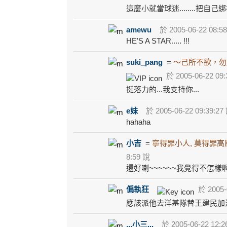
這麼小就當球迷........把自己
amewu
於 2005-06-22 08:5
HE'S A STAR..... !!!
suki_pang
=
～己所不欲，勿
於 2005-06-22 09:
挺落力的...我支持你...
e妹
於 2005-06-22 09:39:27
hahaha
小吉
=
寧得罪小人, 莫得罪高
8:59 說
還好喇~~~~~~我覺得不怎樣
偏執狂
於 2005-0
應該派他去洋基隊替王建民加油
...小三...
於 2005-06-22 12:2