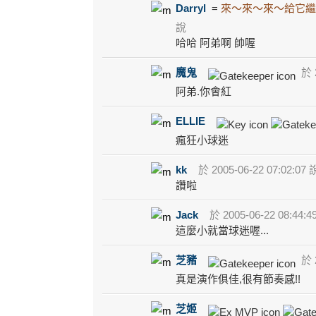
Darryl
=
來～來～來～給它繼
說
哈哈 阿弟啊 帥喔
魔鬼
於 2
阿弟.你會紅
ELLIE
瘋狂小球迷
kk
於 2005-06-22 07:02:07 
讚啦
Jack
於 2005-06-22 08:44:4
這麼小就當球迷喔...
芝豬
於 2
真是演作俱佳,很有節奏感!!
芝姬