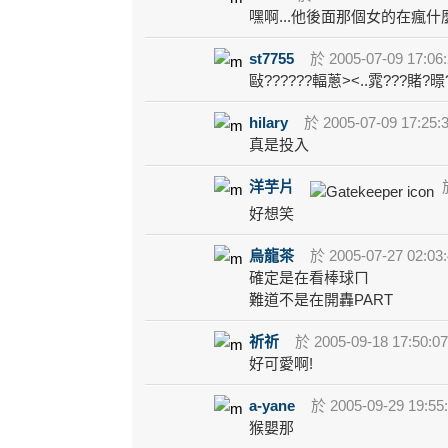
嘿啊...他後面那個女的在瘋什麼
st7755
於 2005-07-09 17:06
敺??????輻蔥><..雿???賭?暻?
hilary
於 2005-07-09 17:25:
真是投入
洋芋片
於
好想笑
烏龍茶
於 2005-07-27 02:03
確定是在看棒球ㄇ
難道不是在開轟PART
祈祈
於 2005-09-18 17:50:0
好可愛啊!
a-yane
於 2005-09-29 19:55
猴嬰那