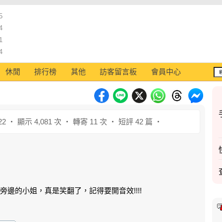
5
4
1
4
休閒
排行榜
其他
訪客留言板
會員中心
22 ‧ 顯示 4,081 次 ‧ 轉寄 11 次 ‧ 短評 42 篇 ‧
邊的小姐，真是笑翻了，記得要開音效!!!!