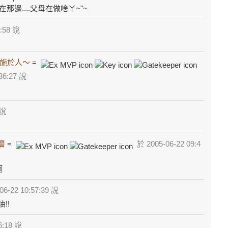
綁在那邊....父母在做啥ㄚ~"~
8:58 說
施於人～
=
36:27 說
 說
層
=
於 2005-06-22 09:4
啊
6-22 10:57:39 說
!!
6:18 說