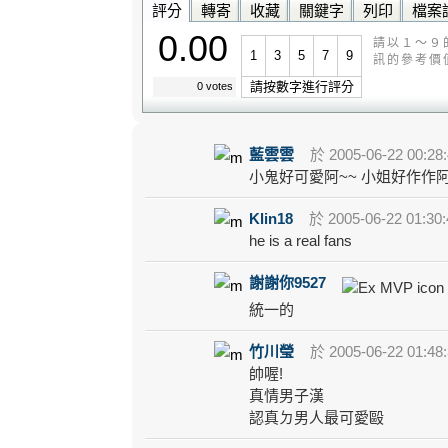
評分
轉寄
收藏
關鍵字
列印
檔案
0.00
請以１～９
1
3
5
7
9
訊的參考價
請按數字進行評分
0 votes
藍雲雲
於 2005-06-22 00:28
小鬼好可愛阿~~ 小姐好作作阿
Klin18
於 2005-06-22 01:30
he is a real fans
謝謝你9527
統一的
竹川瑩
於 2005-06-22 01:48
帥喔!
真情男子漢
認真ㄉ男人最可愛毆