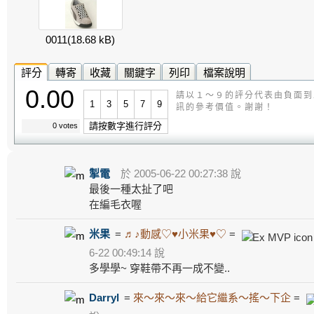
0011
(18.68 kB)
評分
轉寄
收藏
關鍵字
列印
檔案說明
0.00
請以１～９的評分代表由負面到
1
3
5
7
9
訊的參考價值。謝謝！
請按數字進行評分
0 votes
掣電
於 2005-06-22 00:27:38 說
最後一種太扯了吧
在編毛衣喔
米果
=
♬♪動感♡♥小米果♥♡
=
6-22 00:49:14 說
多學學~ 穿鞋帶不再一成不變..
Darryl
=
來～來～來～給它繼系～搖～下企
=