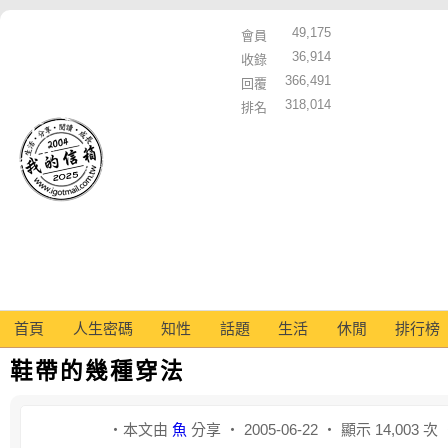
49,175
會員
36,914
收錄
366,491
回覆
318,014
排名
首頁
人生密碼
知性
話題
生活
休閒
排行榜
鞋帶的幾種穿法
‧本文由
魚
分享 ‧ 2005-06-22 ‧ 顯示 14,003 次