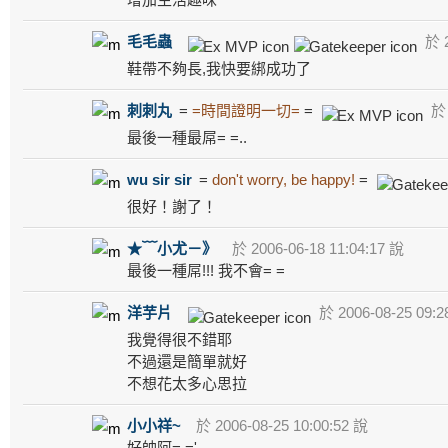
毛毛蟲
於 2
鞋帶不夠長,我快要綁成功了
刺刺丸
=
=時間證明一切=
=
於 
最後一種最屌= =..
wu sir sir
=
don't worry, be happy!
=
很好！謝了！
★﹋小尤－》
於 2006-06-18 11:04:17 說
最後一種屌!!! 我不會= =
洋芋片
於 2006-08-25 09:2
我覺得很不錯耶
不過還是簡單就好
不想花太多心思拉
小小祥~
於 2006-08-25 10:00:52 說
好帥阿= ='